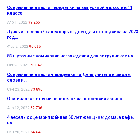
Современные песни переделки на выпускной в школе в 11
классе
Апр 1, 2022
99 266
Лунный посевной календарь садовода и огородника на 2023
год…
Фев 2, 2022
90 095
83 шуточные номинации награждения для сотрудников на…
Окт 25, 2021
78 847
Современные песни-переделки на День учителя в школе:
слова и…
Сен 23, 2022
73 896
Оригинальные песни переделки на последний звонок
Апр 12, 2022
67 736
4 веселых сценария юбилея 60 лет женщине: дома, в кафе,
на…
Сен 20, 2021
66 645