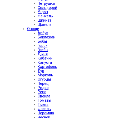
Петрушка
Сельдерей
Укроп
Фенхель
Шпинат
Щавель
Овощи
Арбуз
Баклажан
Бобы
Горох
Грибы
Дыня
Кабачки
Капуста
Картофель
Лук
Морковь
Огурцы
Перец
Редис
Репа
Свекла
Томаты
Тыква
Фасоль
Черемша
Чеснок