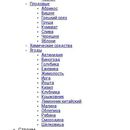
Плодовые
Абрикос
Вишня
Грецкий орех
Груша
Кумкват
Слива
Черешня
Яблони
Химические средства
Ягоды
Актинидия
Виноград
Голубика
Ежевика
Жимолость
Ирга
Йошта
Кизил
Клубника
Крыжовник
Лимонник китайский
Малина
Облепиха
Рябина
Смородина
Шелковица
Строим