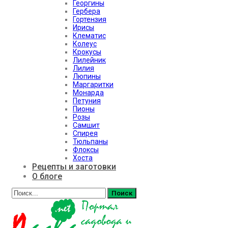
Георгины
Гербера
Гортензия
Ирисы
Клематис
Колеус
Крокусы
Лилейник
Лилия
Люпины
Маргаритки
Монарда
Петуния
Пионы
Розы
Самшит
Спирея
Тюльпаны
Флоксы
Хоста
Рецепты и заготовки
О блоге