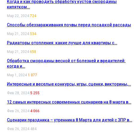
Когда и как проводить обработку кустов смородины
кипятком…
Мар 22, 2024
724
Способы обеззараживания почвы перед посадкой рассады
Мар 21, 2024
534
Радиаторы отопления: какие лучше для квартиры с…
Мар 21, 2024
658
Обработка смородины весной от болезней и вредителей:
когда и…
Мар 1, 2024
1 077
Интересные и веселые конкурсы, игры, сценки, викторины,…
Фев 28, 2024
5 255
12 самых интересных современных сценариев на 8 марта в…
Фев 26, 2024
4 066
Сценарии праздника – утренника 8 Марта для детей с ЗПР в…
Фев 26, 2024
484