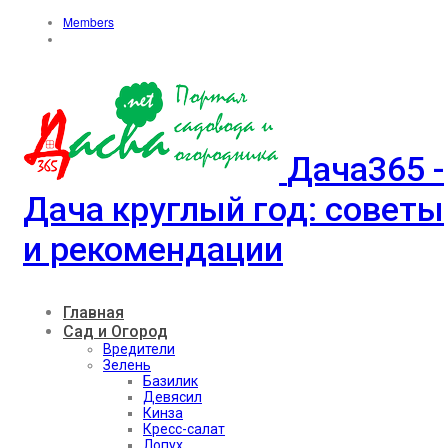
Members
Дача365 -
Дача круглый год: советы
и рекомендации
Главная
Сад и Огород
Вредители
Зелень
Базилик
Девясил
Кинза
Кресс-салат
Лопух