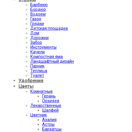
Барбекю
Бордюр
Водоем
Газон
Грядки
Детская площадка
Дом
Дорожки
Забор
Инструменты
Качели
Компостная яма
Ландшафтный дизайн
Парник
Теплица
Туалет
Удобрения
Цветы
Комнатные
Герань
Орхидея
Лекарственные
Шалфей
Цветник
Азалия
Астры
Бархатцы