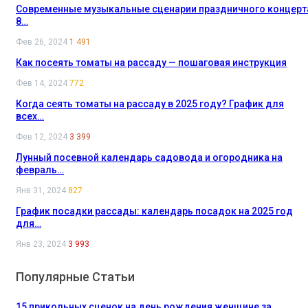
Современные музыкальные сценарии праздничного концерт
8…
Фев 26, 2024
1 491
Как посеять томаты на рассаду — пошаговая инструкция
Фев 14, 2024
772
Когда сеять томаты на рассаду в 2025 году? График для
всех…
Фев 12, 2024
3 399
Лунный посевной календарь садовода и огородника на
февраль…
Янв 31, 2024
827
График посадки рассады: календарь посадок на 2025 год
для…
Янв 23, 2024
3 993
Популярные Статьи
15 прикольных сценок на день рождения женщине за