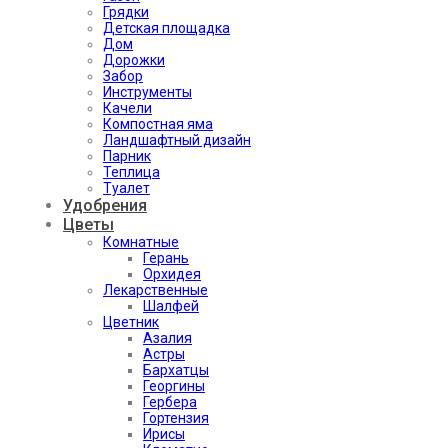
Грядки
Детская площадка
Дом
Дорожки
Забор
Инструменты
Качели
Компостная яма
Ландшафтный дизайн
Парник
Теплица
Туалет
Удобрения
Цветы
Комнатные
Герань
Орхидея
Лекарственные
Шалфей
Цветник
Азалия
Астры
Бархатцы
Георгины
Гербера
Гортензия
Ирисы