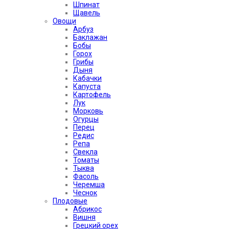
Шпинат
Щавель
Овощи
Арбуз
Баклажан
Бобы
Горох
Грибы
Дыня
Кабачки
Капуста
Картофель
Лук
Морковь
Огурцы
Перец
Редис
Репа
Свекла
Томаты
Тыква
Фасоль
Черемша
Чеснок
Плодовые
Абрикос
Вишня
Грецкий орех