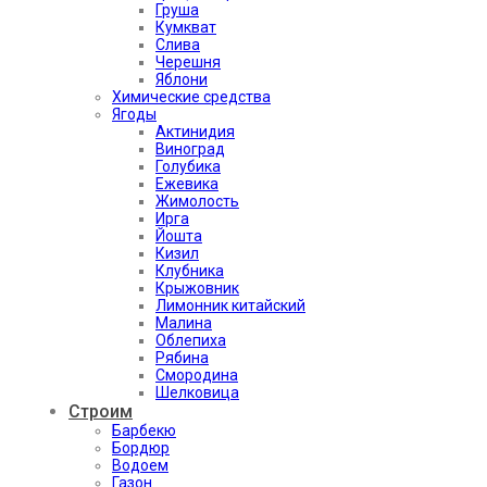
Груша
Кумкват
Слива
Черешня
Яблони
Химические средства
Ягоды
Актинидия
Виноград
Голубика
Ежевика
Жимолость
Ирга
Йошта
Кизил
Клубника
Крыжовник
Лимонник китайский
Малина
Облепиха
Рябина
Смородина
Шелковица
Строим
Барбекю
Бордюр
Водоем
Газон