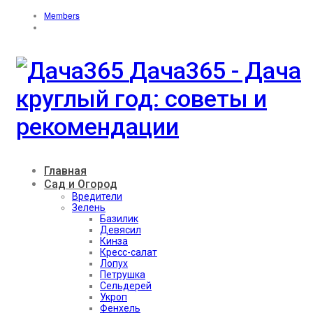
Members
Дача365 - Дача
круглый год: советы и
рекомендации
Главная
Сад и Огород
Вредители
Зелень
Базилик
Девясил
Кинза
Кресс-салат
Лопух
Петрушка
Сельдерей
Укроп
Фенхель