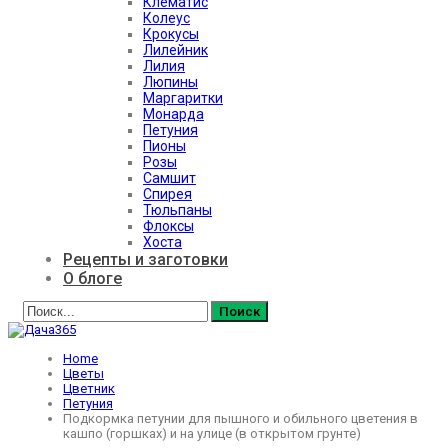
Клематис
Колеус
Крокусы
Лилейник
Лилия
Люпины
Маргаритки
Монарда
Петуния
Пионы
Розы
Самшит
Спирея
Тюльпаны
Флоксы
Хоста
Рецепты и заготовки
О блоге
Home
Цветы
Цветник
Петуния
Подкормка петунии для пышного и обильного цветения в
кашпо (горшках) и на улице (в открытом грунте)