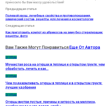
приносило бы Вам массу удовольствий!
Предыдущая статья
Полевой хвощ: лечебные свойства и противопоказания,
химический состав, рецепты для лечения и косметологии
Следующая статья
Как приготовить компот из абрикосов на зиму без стерилизации:
рецепты, фото
Вам Также Могут Понравиться
Еще От Автора
ОГУРЦЫ
Мучнистая роса на огурцах в теплице и открытом грунте: чем
обработать, лечить и как…
ОГУРЦЫ
Чем подкармливать огурцы в теплице и в открытом грунте:
лучшие удобрения
ОГУРЦЫ
Огурцы внутри пустые: причины и хитрость на миллион,
ошибки ухода и что делать чтобы…