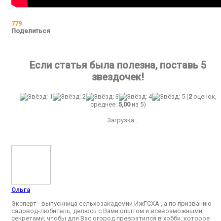
779
Поделиться
Если статья была полезна, поставь 5
звездочек!
(
2
оценок,
среднее:
5,00
из 5)
Загрузка...
Ольга
Эксперт - выпускница сельхозакадемии ИжГСХА , а по призванию
садовод-любитель, делюсь с Вами опытом и всевозможными
секретами, чтобы для Вас огород превратился в хобби, которое