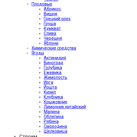
Плодовые
Абрикос
Вишня
Грецкий орех
Груша
Кумкват
Слива
Черешня
Яблони
Химические средства
Ягоды
Актинидия
Виноград
Голубика
Ежевика
Жимолость
Ирга
Йошта
Кизил
Клубника
Крыжовник
Лимонник китайский
Малина
Облепиха
Рябина
Смородина
Шелковица
Строим