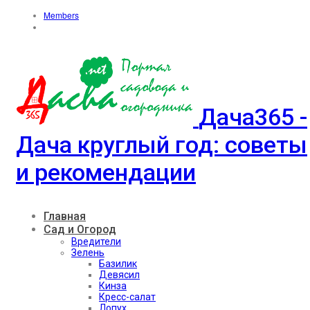
Members
Дача365 -
Дача круглый год: советы
и рекомендации
Главная
Сад и Огород
Вредители
Зелень
Базилик
Девясил
Кинза
Кресс-салат
Лопух