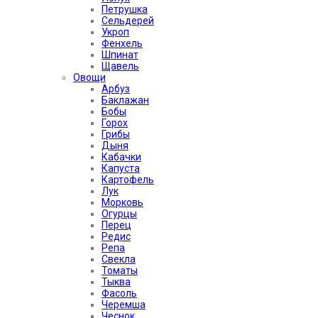
Петрушка
Сельдерей
Укроп
Фенхель
Шпинат
Щавель
Овощи
Арбуз
Баклажан
Бобы
Горох
Грибы
Дыня
Кабачки
Капуста
Картофель
Лук
Морковь
Огурцы
Перец
Редис
Репа
Свекла
Томаты
Тыква
Фасоль
Черемша
Чеснок