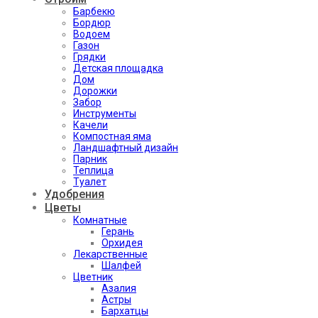
Барбекю
Бордюр
Водоем
Газон
Грядки
Детская площадка
Дом
Дорожки
Забор
Инструменты
Качели
Компостная яма
Ландшафтный дизайн
Парник
Теплица
Туалет
Удобрения
Цветы
Комнатные
Герань
Орхидея
Лекарственные
Шалфей
Цветник
Азалия
Астры
Бархатцы