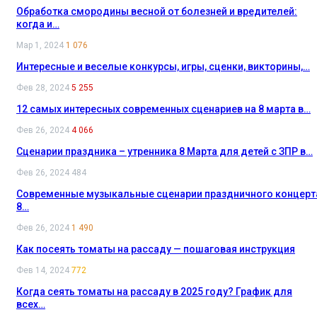
Обработка смородины весной от болезней и вредителей:
когда и…
Мар 1, 2024
1 076
Интересные и веселые конкурсы, игры, сценки, викторины,…
Фев 28, 2024
5 255
12 самых интересных современных сценариев на 8 марта в…
Фев 26, 2024
4 066
Сценарии праздника – утренника 8 Марта для детей с ЗПР в…
Фев 26, 2024
484
Современные музыкальные сценарии праздничного концерт
8…
Фев 26, 2024
1 490
Как посеять томаты на рассаду — пошаговая инструкция
Фев 14, 2024
772
Когда сеять томаты на рассаду в 2025 году? График для
всех…