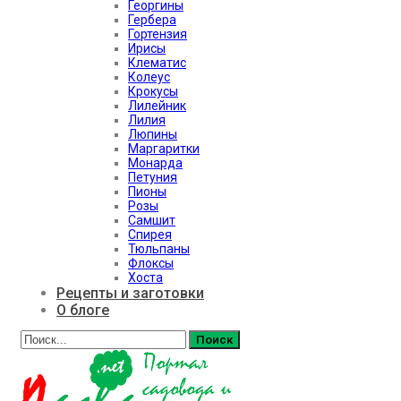
Георгины
Гербера
Гортензия
Ирисы
Клематис
Колеус
Крокусы
Лилейник
Лилия
Люпины
Маргаритки
Монарда
Петуния
Пионы
Розы
Самшит
Спирея
Тюльпаны
Флоксы
Хоста
Рецепты и заготовки
О блоге