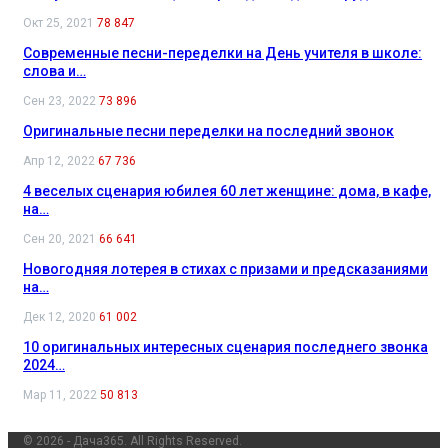
Окт 25, 2021
78 847
Современные песни-переделки на День учителя в школе:
слова и…
Сен 23, 2022
73 896
Оригинальные песни переделки на последний звонок
Апр 12, 2022
67 736
4 веселых сценария юбилея 60 лет женщине: дома, в кафе,
на…
Сен 20, 2021
66 641
Новогодняя лотерея в стихах с призами и предсказаниями
на…
Дек 12, 2020
61 002
10 оригинальных интересных сценария последнего звонка
2024…
Мар 11, 2022
50 813
© 2026 - Дача365. All Rights Reserved.