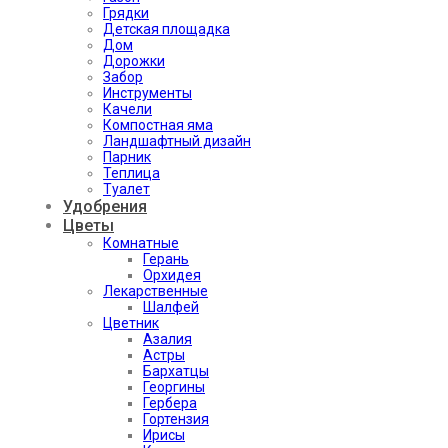
Грядки
Детская площадка
Дом
Дорожки
Забор
Инструменты
Качели
Компостная яма
Ландшафтный дизайн
Парник
Теплица
Туалет
Удобрения
Цветы
Комнатные
Герань
Орхидея
Лекарственные
Шалфей
Цветник
Азалия
Астры
Бархатцы
Георгины
Гербера
Гортензия
Ирисы