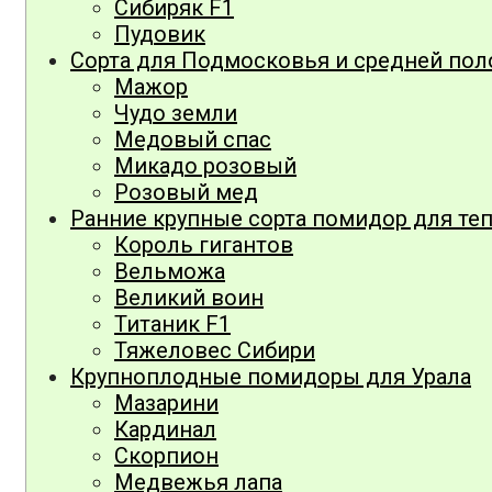
Сибиряк F1
Пудовик
Сорта для Подмосковья и средней по
Мажор
Чудо земли
Медовый спас
Микадо розовый
Розовый мед
Ранние крупные сорта помидор для те
Король гигантов
Вельможа
Великий воин
Титаник F1
Тяжеловес Сибири
Крупноплодные помидоры для Урала
Мазарини
Кардинал
Скорпион
Медвежья лапа