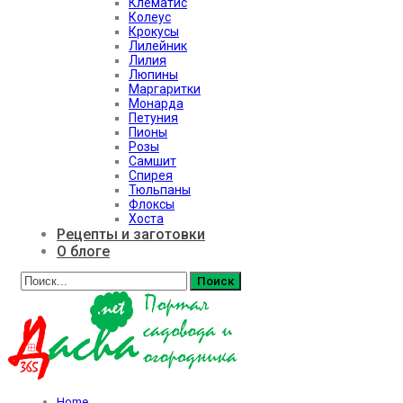
Клематис
Колеус
Крокусы
Лилейник
Лилия
Люпины
Маргаритки
Монарда
Петуния
Пионы
Розы
Самшит
Спирея
Тюльпаны
Флоксы
Хоста
Рецепты и заготовки
О блоге
Home