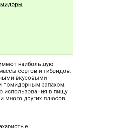
омидоры
имеют наибольшую
массы сортов и гибридов.
чными вкусовыми
ым помидорным запахом.
о использования в пищу.
 и много других плюсов.
ахаристые.