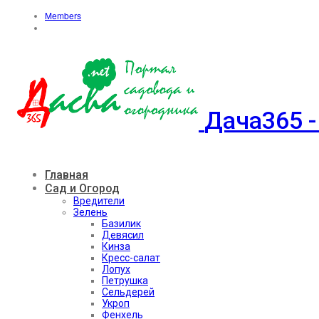
Members
Дача365 -
Главная
Сад и Огород
Вредители
Зелень
Базилик
Девясил
Кинза
Кресс-салат
Лопух
Петрушка
Сельдерей
Укроп
Фенхель