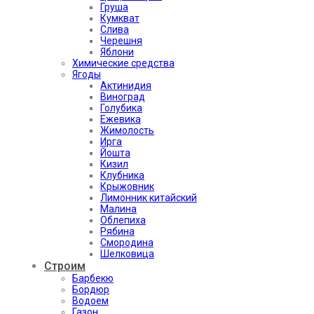
Груша
Кумкват
Слива
Черешня
Яблони
Химические средства
Ягоды
Актинидия
Виноград
Голубика
Ежевика
Жимолость
Ирга
Йошта
Кизил
Клубника
Крыжовник
Лимонник китайский
Малина
Облепиха
Рябина
Смородина
Шелковица
Строим
Барбекю
Бордюр
Водоем
Газон