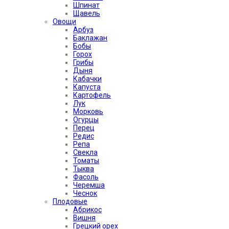
Шпинат
Щавель
Овощи
Арбуз
Баклажан
Бобы
Горох
Грибы
Дыня
Кабачки
Капуста
Картофель
Лук
Морковь
Огурцы
Перец
Редис
Репа
Свекла
Томаты
Тыква
Фасоль
Черемша
Чеснок
Плодовые
Абрикос
Вишня
Грецкий орех