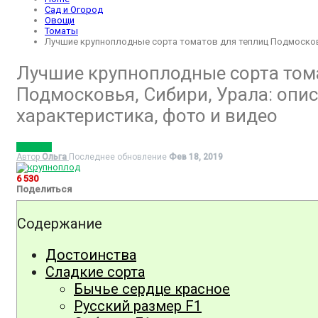
Сад и Огород
Овощи
Томаты
Лучшие крупноплодные сорта томатов для теплиц Подмосковья
Лучшие крупноплодные сорта том
Подмосковья, Сибири, Урала: опис
характеристика, фото и видео
ТОМАТЫ
Автор
Ольга
Последнее обновление
Фев 18, 2019
6 530
Поделиться
Содержание
Достоинства
Сладкие сорта
Бычье сердце красное
Русский размер F1