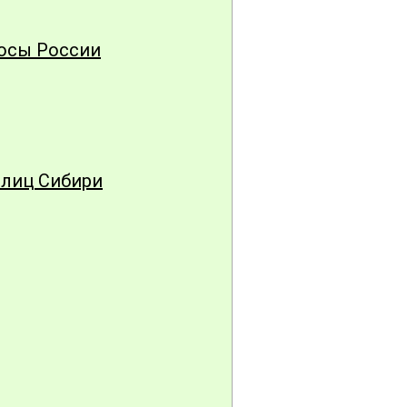
лосы России
плиц Сибири