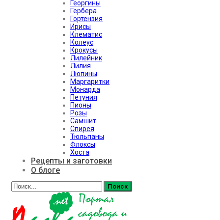
Георгины
Гербера
Гортензия
Ирисы
Клематис
Колеус
Крокусы
Лилейник
Лилия
Люпины
Маргаритки
Монарда
Петуния
Пионы
Розы
Самшит
Спирея
Тюльпаны
Флоксы
Хоста
Рецепты и заготовки
О блоге