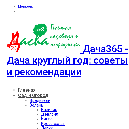
Members
Дача365 -
Дача круглый год: советы
и рекомендации
Главная
Сад и Огород
Вредители
Зелень
Базилик
Девясил
Кинза
Кресс-салат
Лопух