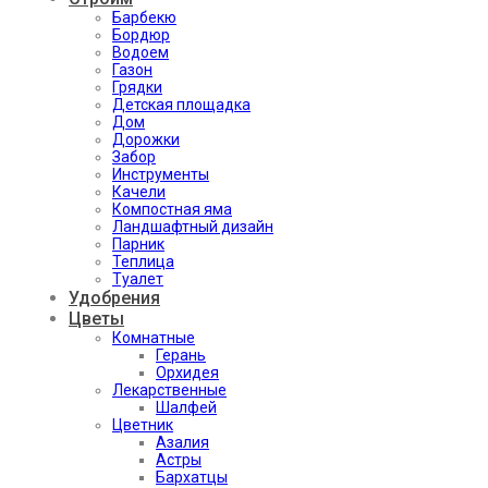
Барбекю
Бордюр
Водоем
Газон
Грядки
Детская площадка
Дом
Дорожки
Забор
Инструменты
Качели
Компостная яма
Ландшафтный дизайн
Парник
Теплица
Туалет
Удобрения
Цветы
Комнатные
Герань
Орхидея
Лекарственные
Шалфей
Цветник
Азалия
Астры
Бархатцы