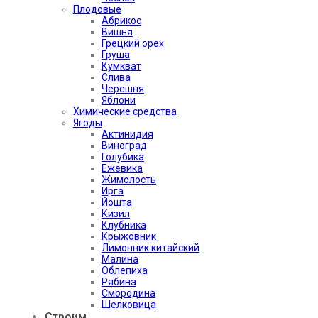
Плодовые
Абрикос
Вишня
Грецкий орех
Груша
Кумкват
Слива
Черешня
Яблони
Химические средства
Ягоды
Актинидия
Виноград
Голубика
Ежевика
Жимолость
Ирга
Йошта
Кизил
Клубника
Крыжовник
Лимонник китайский
Малина
Облепиха
Рябина
Смородина
Шелковица
Строим