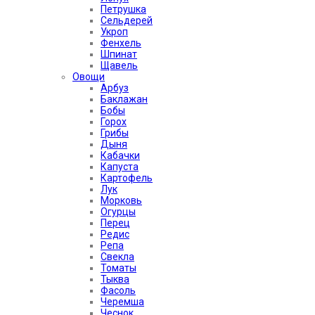
Петрушка
Сельдерей
Укроп
Фенхель
Шпинат
Щавель
Овощи
Арбуз
Баклажан
Бобы
Горох
Грибы
Дыня
Кабачки
Капуста
Картофель
Лук
Морковь
Огурцы
Перец
Редис
Репа
Свекла
Томаты
Тыква
Фасоль
Черемша
Чеснок