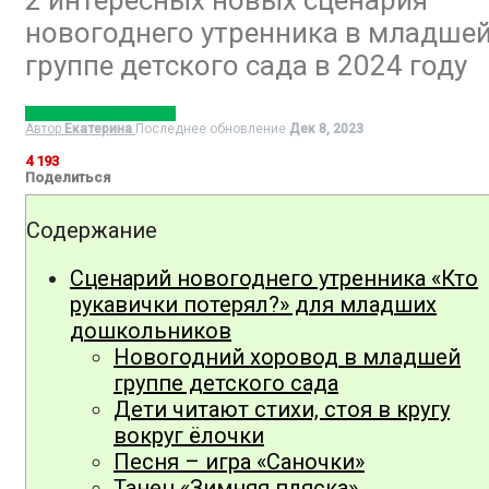
новогоднего утренника в младше
группе детского сада в 2024 году
РАЗВЛЕЧЕНИЯ НА ДАЧЕ
Автор
Екатерина
Последнее обновление
Дек 8, 2023
4 193
Поделиться
Содержание
Сценарий новогоднего утренника «Кто
рукавички потерял?» для младших
дошкольников
Новогодний хоровод в младшей
группе детского сада
Дети читают стихи, стоя в кругу
вокруг ёлочки
Песня – игра «Саночки»
Танец «Зимняя пляска»