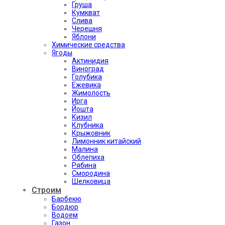
Груша
Кумкват
Слива
Черешня
Яблони
Химические средства
Ягоды
Актинидия
Виноград
Голубика
Ежевика
Жимолость
Ирга
Йошта
Кизил
Клубника
Крыжовник
Лимонник китайский
Малина
Облепиха
Рябина
Смородина
Шелковица
Строим
Барбекю
Бордюр
Водоем
Газон