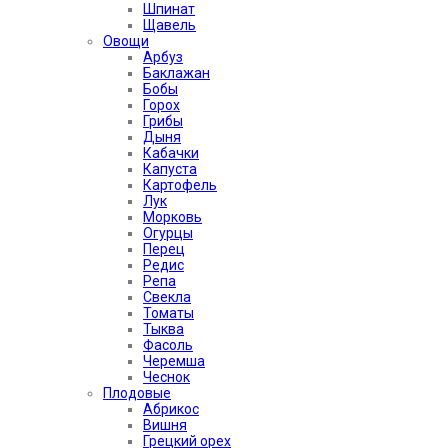
Шпинат
Щавель
Овощи
Арбуз
Баклажан
Бобы
Горох
Грибы
Дыня
Кабачки
Капуста
Картофель
Лук
Морковь
Огурцы
Перец
Редис
Репа
Свекла
Томаты
Тыква
Фасоль
Черемша
Чеснок
Плодовые
Абрикос
Вишня
Грецкий орех