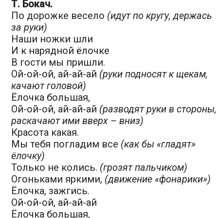
Т. Бокач.
По дорожке весело
(идут по кругу, держась
за руки)
Наши ножки шли
И к нарядной ёлочке
В гости мы пришли.
Ой-ой-ой, ай-ай-ай
(руки подносят к щекам,
качают головой)
Ёлочка большая,
Ой-ой-ой, ай-ай-ай
(разводят руки в стороны,
раскачают ими вверх – вниз)
Красота какая.
Мы тебя погладим все
(как бы «гладят»
ёлочку)
Только не колись.
(грозят пальчиком)
Огоньками яркими,
(движение «фонарики»)
Ёлочка, зажгись.
Ой-ой-ой, ай-ай-ай
Ёлочка большая,