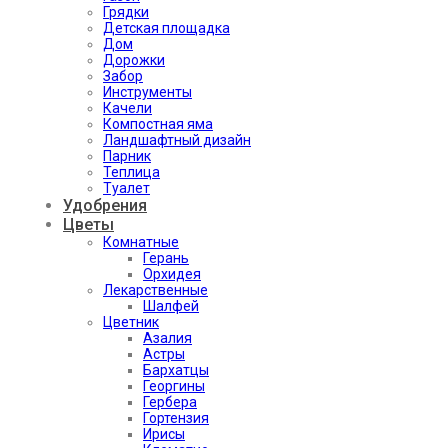
Грядки
Детская площадка
Дом
Дорожки
Забор
Инструменты
Качели
Компостная яма
Ландшафтный дизайн
Парник
Теплица
Туалет
Удобрения
Цветы
Комнатные
Герань
Орхидея
Лекарственные
Шалфей
Цветник
Азалия
Астры
Бархатцы
Георгины
Гербера
Гортензия
Ирисы