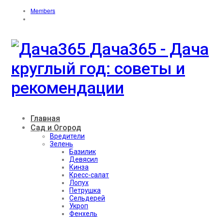
Members
Дача365 - Дача
круглый год: советы и
рекомендации
Главная
Сад и Огород
Вредители
Зелень
Базилик
Девясил
Кинза
Кресс-салат
Лопух
Петрушка
Сельдерей
Укроп
Фенхель